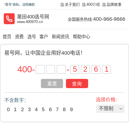
关于我们
400介绍
品牌故事
“易号”商标，法院确权
莆田400选号网
400-966-9666
全国服务热线:
www.400970.cn
首页
资费
选号
客户
新闻资讯
帮助中心
易号网，让中国企业用好400电话！
400
-
-
重置
查询
选择价格:
不含数字：
不限制
0
1
2
3
4
5
6
7
8
9