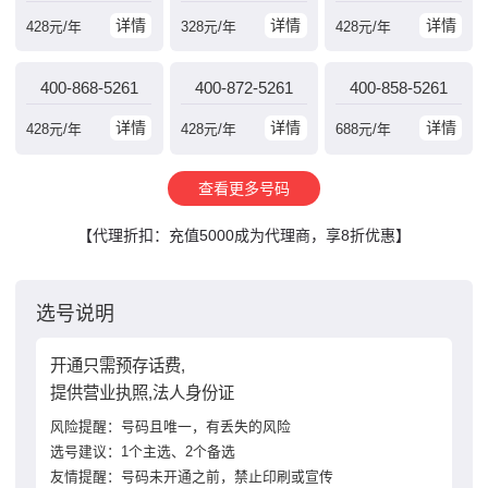
详情
详情
详情
428
元/年
328
元/年
428
元/年
400-868-5261
400-872-5261
400-858-5261
详情
详情
详情
428
元/年
428
元/年
688
元/年
查看更多号码
【代理折扣：充值5000成为代理商，享8折优惠】
选号说明
开通只需预存话费,
提供营业执照,法人身份证
风险提醒：号码且唯一，有丢失的风险
选号建议：1个主选、2个备选
友情提醒：号码未开通之前，禁止印刷或宣传