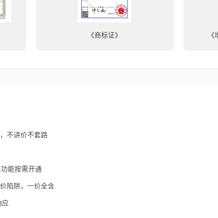
《商标证》
《
查，不讲价不套路
值功能按需开通
低价陷阱，一价全含
响应