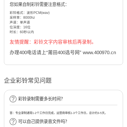
您如果自制彩铃需要注意格式：
彩铃格式：波形PCM(wav)
采样率：8000hz
声道：单声道
位深度：16位
时长：60秒以内
友情提醒：彩铃文字内容审核后再录制。
办理400电话请上“莆田400选号网” www.400970.cn
企业彩铃常见问题
彩铃录制需要多长时间？
答：专业录制通常1-2个工作日完成，运营商审核1-3个工作日，总计约3-5天。
可以自己提供录音文件吗？