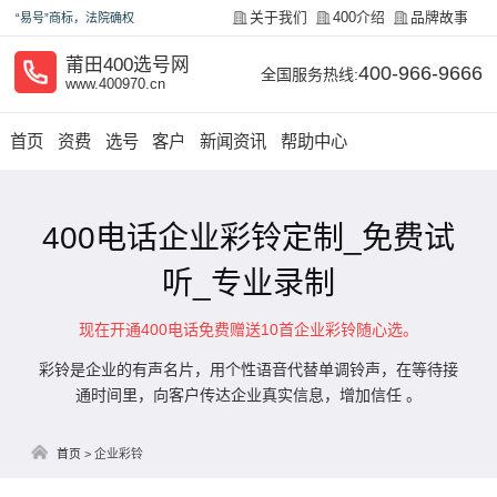
关于我们
400介绍
品牌故事
“易号”商标，法院确权
莆田400选号网
400-966-9666
全国服务热线:
www.400970.cn
首页
资费
选号
客户
新闻资讯
帮助中心
400电话企业彩铃定制_免费试
听_专业录制
现在开通400电话免费赠送10首企业彩铃随心选。
彩铃是企业的有声名片，用个性语音代替单调铃声，在等待接
通时间里，向客户传达企业真实信息，增加信任 。
首页
>
企业彩铃