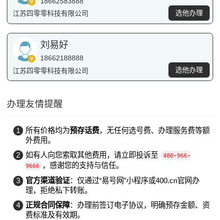
18662583888
选他办理
江苏四零零科技有限公司
刘易好
18662188888
选他办理
江苏四零零科技有限公司
办理友情提醒
1
所有价格均为
预存话费
，无任何选号费、办理服务费等额
外费用。
2
如有人向您索取其他费用，请立即投诉至
400-966-
，感谢您的支持与信任。
9666
3
官方渠道验证
：仅通过“易号网”小程序或400.cn官网办
理，拒绝私下转账。
4
正规合同保障
：办理前签订电子协议，明确预存金额、资
费标准及有效期。