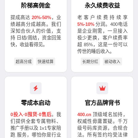
阶梯高佣金
永久续费收益
提成高达
20%-50%
，业
老客户续费持续享
绩越高分成越高。我们
5%-10%
分润。400电话
深知合伙人的价值，支
是企业刚需，一旦接入
持 日结/周结，资金回笼
极少更换，客户续费率
快，收益看得见。
超 85%，这是一份可以
传世的睡后收入。
超高分成
快速结算
长期分红
被动收入
零成本启动
官方品牌背书
0投入·0囤货·0售后
。我
400.cn
顶级域名加持，
们提供全套专属物料、
权威性毋庸置疑。千万
推广手册以及 1v1专家陪
级号码库资源，合规合
跑 服务，哪怕你是行业
法。所有签约均受法律