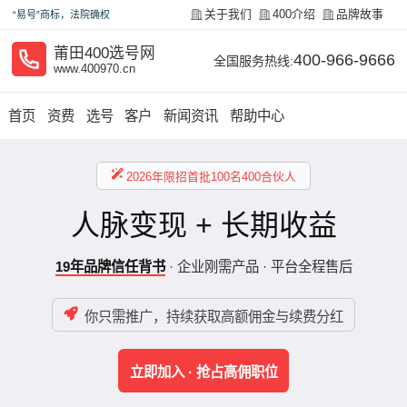
关于我们
400介绍
品牌故事
“易号”商标，法院确权
莆田400选号网
400-966-9666
全国服务热线:
www.400970.cn
首页
资费
选号
客户
新闻资讯
帮助中心
2026年限招首批100名400合伙人
人脉变现 + 长期收益
19年品牌信任背书
· 企业刚需产品 · 平台全程售后
你只需推广，持续获取高额佣金与续费分红
立即加入 · 抢占高佣职位