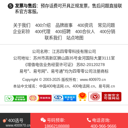
5
发票与售后
：预存话费可开具正规发票，售后问题直接联
系官方客服。
关于我们
400介绍
品牌故事
400资讯
常见问题
企业彩铃
400代理
400招聘
400合伙人
400分销
联系我们
站点地图
公司名称：江苏四零零科技有限公司
公司地址：苏州市高新区狮山路35号金河国际大厦3111室
《增值电信业务经营许可证》
苏B2-20120278
易号
®
、易号网
®
、易号通
®
均为四零零公司注册商标
Copyright © 2003-2025 版权所有：www.400970.cn
本站中文域名：
中国400电话网.cn
、
400电话网.cn
、
易号网.cn
号码预审:
电话咨询:
400选号
www.400970.cn
18662188888
400-966-9666