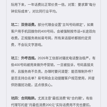
际用下来，一年话费比正常价贵一倍。对策：要求算”每分
钟实际成本“，对比同行业平均。
坑二：双倍话费。
部分代理会设置”主叫号码绑定“，如果
客户用手机回拨你的400号码，会被强制按市话+长途双向
收费。正规服务商如易号网，所有来话接听都按约定资
费，不会玩文字游戏。
坑三：外呼违规。
2026年工信部对骚扰电话整治极严，有
些400号码被用来做外呼营销，一旦被投诉，号码直接关
停，且服务商不负责。办理时要问清楚：能否限制外呼？
是否支持白名单？易号网会主动提醒客户规范使用，并提
供防骚扰功能，这点很良心。
坑四：合同陷阱。
尤其注意”最低消费“和”合约期“。有些
代理写的是”月最低消费200元“实际话费用不完也要扣。