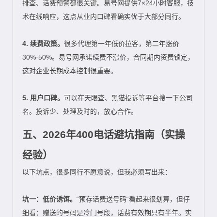
排查、话费预警都很关键。易号网提供7×24小时客服，技
术在线响应，这点从业内口碑看确实优于大部分同行。
4. 续费政策。
很多代理第一年低价拉客，第二年涨价
30%-50%。易号网承诺续费不涨价，合同期内资费锁定，
这对企业长期成本控制很重要。
5. 用户口碑。
可以在天眼查、黑猫投诉等平台搜一下公司
名。投诉少、处理及时的，放心合作。
五、2026年400电话避坑指南（实操
经验）
以下坑点，很多同行不愿意说，但我必须写出来：
坑一：低价诱饵。
“预存话费送号码“看起来很划算，但仔
细看：赠送的号码是冷门号段，话费有效期只有半年。实