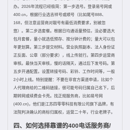
办。2026年流程已经极简：第一步选号。登录易号网或
400.cn，根据行业选吉祥号或顺号（比如尾号888、
168，但注意运营商对靓号有最低消费要求，别被忽
悠）。第二步选套餐。根据日均通话量预估，没必要选大
包月套餐，量小就选低预存、按分钟计费的；量大可以包
年更划算。第三步提交材料。营业执照副本、法人身份证
正反面、公章（部分要求），线上传就行。第四步运营商
审核。最快当天审核，慢的话隔天，通过后下发号码。第
五步开通配置。设置转接号码、彩铃、工作时间等，一般
2小时上线。特别提醒：不要在非官方渠道申请，比如个
人代理商给的二维码链接，很可能号码归属自己名下，后
期转网或续费会卡壳。找正规服务商，比如易号网
(400.cn)，他们是江苏四零零科技有限公司旗下品牌，有
法院判决确认的商标归属权，运营二十年，行业老牌子。
四、如何选择靠谱的400电话服务商/