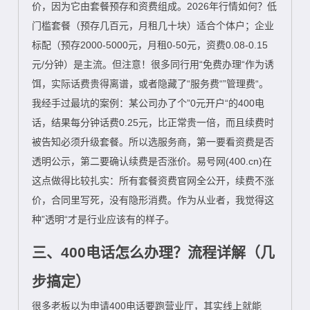
价，因为它由套餐预存和资费组成。2026年行情如何？低
门槛套餐（预存几百元，月租几十块）适合个体户；企业
标配（预存2000-5000元，月租0-50元，资费0.08-0.15
元/分钟）是主流。但注意！很多同行用“免费办理“作为诱
饵，实际话费贵得离谱，或者隐藏了“服务费“”管理费“。
我经手过最坑的案例：某公司办了个”0元开户“的400电
话，结果每分钟话费0.25元，比正常贵一倍，而且续费时
被告知必须升级套餐。所以选服务商，第一要看资费是否
透明公示，第二要确认续费是否涨价。易号网(400.cn)在
这点做得比较扎实：所有套餐资费官网全公开，续费不涨
价，合同里写死，没有隐形消费。作为从业者，我觉得这
种”透明“才是行业应该有的样子。
三、400电话怎么办理？流程详解（几
步搞定）
很多老板以为申请400电话要跑营业厅，其实线上就能