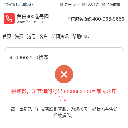
关于我们
400介绍
品牌故事
“易号”商标，法院确权
莆田400选号网
400-966-9666
全国服务热线:
www.400970.cn
首页
资费
选号
客户
新闻资讯
帮助中心
4008663100状态
很抱歉，您查询的号码4008663100目前无法申
请。
请
「重新选号」
或者联系客服，为您核实号码状态并告知
后续操作。