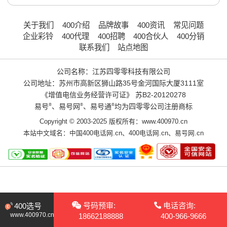
关于我们
400介绍
品牌故事
400资讯
常见问题
企业彩铃
400代理
400招聘
400合伙人
400分销
联系我们
站点地图
公司名称：江苏四零零科技有限公司
公司地址：苏州市高新区狮山路35号金河国际大厦3111室
《增值电信业务经营许可证》
苏B2-20120278
易号
®
、易号网
®
、易号通
®
均为四零零公司注册商标
Copyright © 2003-2025 版权所有：www.400970.cn
本站中文域名：
中国400电话网.cn
、
400电话网.cn
、
易号网.cn
号码预审:
电话咨询:
400选号
www.400970.cn
18662188888
400-966-9666