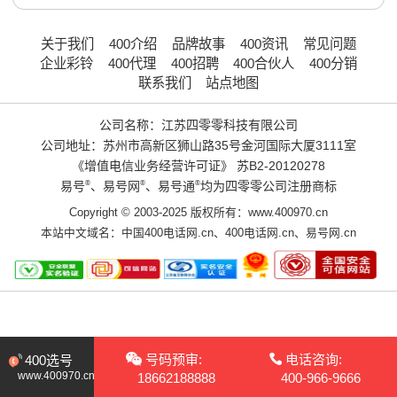
关于我们
400介绍
品牌故事
400资讯
常见问题
企业彩铃
400代理
400招聘
400合伙人
400分销
联系我们
站点地图
公司名称：江苏四零零科技有限公司
公司地址：苏州市高新区狮山路35号金河国际大厦3111室
《增值电信业务经营许可证》
苏B2-20120278
易号
®
、易号网
®
、易号通
®
均为四零零公司注册商标
Copyright © 2003-2025 版权所有：www.400970.cn
本站中文域名：
中国400电话网.cn
、
400电话网.cn
、
易号网.cn
号码预审:
电话咨询:
400选号
www.400970.cn
18662188888
400-966-9666