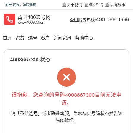
关于我们
400介绍
品牌故事
“易号”商标，法院确权
莆田400选号网
400-966-9666
全国服务热线:
www.400970.cn
首页
资费
选号
客户
新闻资讯
帮助中心
4008667300状态
很抱歉，您查询的号码4008667300目前无法申
请。
请
「重新选号」
或者联系客服，为您核实号码状态并告知
后续操作。