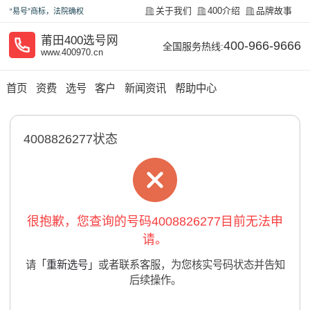
关于我们
400介绍
品牌故事
“易号”商标，法院确权
莆田400选号网
400-966-9666
全国服务热线:
www.400970.cn
首页
资费
选号
客户
新闻资讯
帮助中心
4008826277状态
很抱歉，您查询的号码4008826277目前无法申
请。
请
「重新选号」
或者联系客服，为您核实号码状态并告知
后续操作。