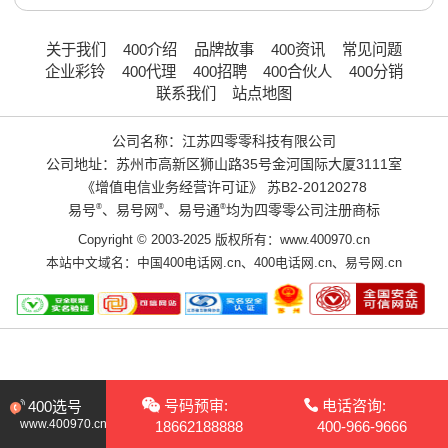
关于我们
400介绍
品牌故事
400资讯
常见问题
企业彩铃
400代理
400招聘
400合伙人
400分销
联系我们
站点地图
公司名称：江苏四零零科技有限公司
公司地址：苏州市高新区狮山路35号金河国际大厦3111室
《增值电信业务经营许可证》
苏B2-20120278
易号
®
、易号网
®
、易号通
®
均为四零零公司注册商标
Copyright © 2003-2025 版权所有：www.400970.cn
本站中文域名：
中国400电话网.cn
、
400电话网.cn
、
易号网.cn
号码预审:
电话咨询:
400选号
www.400970.cn
18662188888
400-966-9666