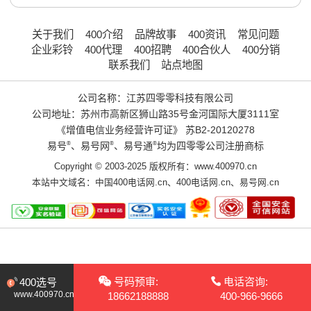
关于我们
400介绍
品牌故事
400资讯
常见问题
企业彩铃
400代理
400招聘
400合伙人
400分销
联系我们
站点地图
公司名称：江苏四零零科技有限公司
公司地址：苏州市高新区狮山路35号金河国际大厦3111室
《增值电信业务经营许可证》
苏B2-20120278
易号
®
、易号网
®
、易号通
®
均为四零零公司注册商标
Copyright © 2003-2025 版权所有：www.400970.cn
本站中文域名：
中国400电话网.cn
、
400电话网.cn
、
易号网.cn
号码预审:
电话咨询:
400选号
www.400970.cn
18662188888
400-966-9666