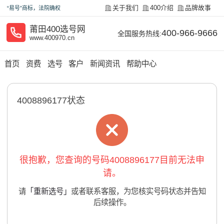
关于我们
400介绍
品牌故事
“易号”商标，法院确权
莆田400选号网
400-966-9666
全国服务热线:
www.400970.cn
首页
资费
选号
客户
新闻资讯
帮助中心
4008896177状态
很抱歉，您查询的号码4008896177目前无法申
请。
请
「重新选号」
或者联系客服，为您核实号码状态并告知
后续操作。