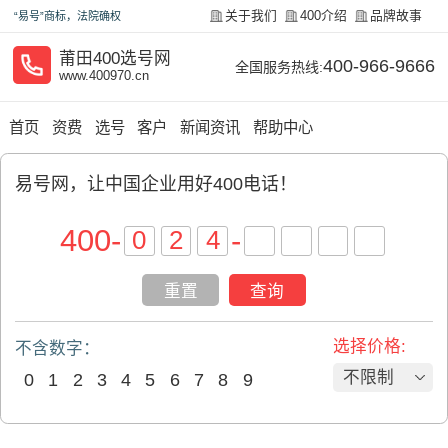
关于我们
400介绍
品牌故事
“易号”商标，法院确权
莆田400选号网
400-966-9666
全国服务热线:
www.400970.cn
首页
资费
选号
客户
新闻资讯
帮助中心
易号网，让中国企业用好400电话！
400
-
-
重置
查询
选择价格:
不含数字：
不限制
0
1
2
3
4
5
6
7
8
9