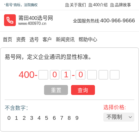
关于我们
400介绍
品牌故事
“易号”商标，法院确权
莆田400选号网
400-966-9666
全国服务热线:
www.400970.cn
首页
资费
选号
客户
新闻资讯
帮助中心
易号网，定义企业通讯的显性标准。​
400
-
-
重置
查询
选择价格:
不含数字：
不限制
0
1
2
3
4
5
6
7
8
9